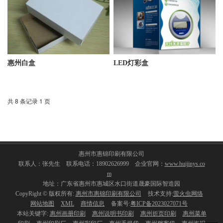
惠州白盒
LED灯彩盒
共 8 条记录 1 页
惠州市惠锦印刷有限公司
联系人：张先生 联系电话：18902626999 企业官网：
www.huijinys.co
m
地址：广东省惠州市惠城区水口街道晟豪国际智造园
CopyRight © 版权所有:
惠州市惠锦印刷有限公司
技术支持:
萤火虫网络
网站地图
XML
商情信息
备案号:
粤ICP备2023027071号
本站关键字:
惠州画册印刷
惠州说明书印刷
惠州折页印刷
惠州菜单