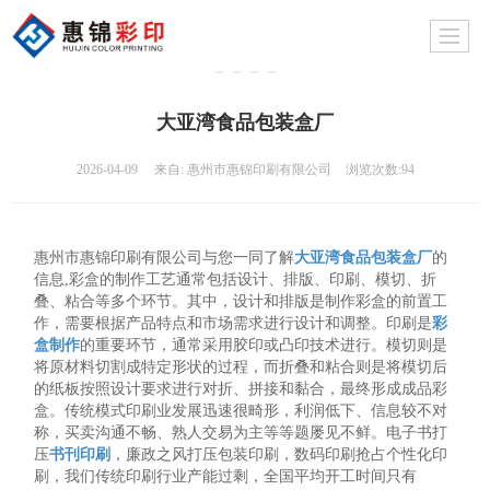
大亚湾食品包装盒厂
2026-04-09
来自:
惠州市惠锦印刷有限公司
浏览次数:94
惠州市惠锦印刷有限公司与您一同了解
大亚湾食品包装盒厂
的
信息,彩盒的制作工艺通常包括设计、排版、印刷、模切、折
叠、粘合等多个环节。其中，设计和排版是制作彩盒的前置工
作，需要根据产品特点和市场需求进行设计和调整。印刷是
彩
盒制作
的重要环节，通常采用胶印或凸印技术进行。模切则是
将原材料切割成特定形状的过程，而折叠和粘合则是将模切后
的纸板按照设计要求进行对折、拼接和黏合，最终形成成品彩
盒。传统模式印刷业发展迅速很畸形，利润低下、信息较不对
称，买卖沟通不畅、熟人交易为主等等题屡见不鲜。电子书打
压
书刊印刷
，廉政之风打压包装印刷，数码印刷抢占个性化印
刷，我们传统印刷行业产能过剩，全国平均开工时间只有