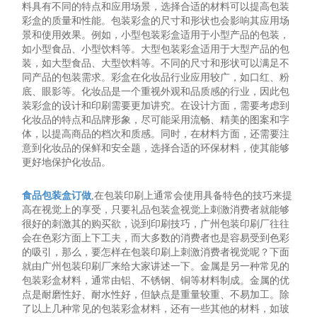
料具有不同的特点和应用场景，选择合适的材料可以提高包装
彩盒的质量和性能。包装彩盒的尺寸和形状也会影响其应用场
景和使用效果。例如，小型包装彩盒适用于小型产品的包装，
如小型食品、小型饮料等。大型包装彩盒适用于大型产品的包
装，如大型食品、大型饮料等。不同的尺寸和形状可以满足不
同产品的包装需求。彩盒在化妆品行业应用较广，如口红、粉
底、眼影等。化妆品是一个重视外观和品质感的行业，因此包
装彩盒的设计和印刷需要更加讲究。在设计方面，需要考虑到
化妆品的特点和品牌形象，尽可能采用流畅、精美的图案和字
体，以提高商品的档次和质感。同时，在材料方面，还需要注
意到化妆品的保鲜和安全题，选择合适的环保材料，使其能够
更好地保护化妆品。
食品包装盒订做
,在包装印刷上通常会使用具备特色的技巧来提
高在视觉上的享受，只要礼品包装盒视觉上刺激消费者就能够
很好的刺激其的购买欲，说到印刷技巧，广州包装印刷厂往往
会在色彩方面上下工夫，而大多数的消费者也是容易受到色彩
的吸引，那么，要怎样在包装印刷上刺激消费者视觉呢？下面
就由广州包装印刷厂来给大家讲述一下。金属是另一种常见的
包装彩盒材料，通常由铝、不锈钢、铜等材料制成。金属的优
点是耐磨性好、耐水性好，但缺点是重量较重、不易加工。除
了以上几种常见的包装彩盒材料，还有一些其他的材料，如玻