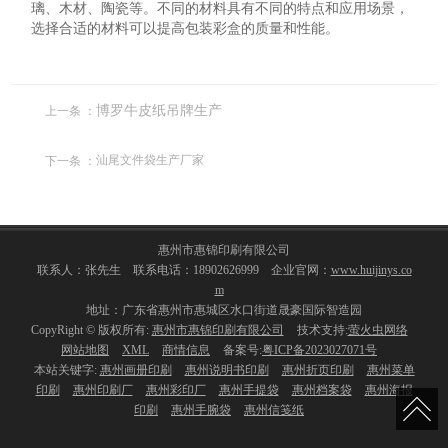
璃、木材、陶瓷等。不同的材料具有不同的特点和应用场景，
选择合适的材料可以提高包装彩盒的质量和性能。
上一条 ：
博罗牛皮纸吊牌生产
下一条 ：
汕尾文件袋生产厂家
惠州市惠锦印刷有限公司
联系人：张先生 联系电话：18902626999 企业官网：
www.huijinys.co
m
地址：广东省惠州市惠城区水口街道晟豪国际智造园
CopyRight © 版权所有:
惠州市惠锦印刷有限公司
技术支持:
萤火虫网络
网站地图
XML
商情信息
备案号:
粤ICP备2023027071号
本站关键字:
惠州画册印刷
惠州说明书印刷
惠州折页印刷
惠州菜单
印刷
惠州印刷厂
惠州彩印厂
惠州手提袋
惠州档案袋
惠州海报
印刷
惠州手腕袋
惠州信笺纸