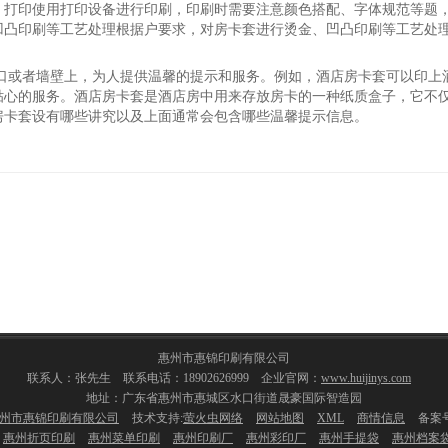
。打印使用打印设备进行印刷，印刷时需要注意颜色搭配、字体规范等题
凹凸印刷等工艺处理根据户要求，对房卡套进行烫金、凹凸印刷等工艺处
门口或者墙壁上，为人提供温馨的提示和服务。例如，酒店房卡套可以印上
贴心的服务。酒店房卡套是酒店房中用来存放房卡的一种纸质盒子，它不
房卡套设有哪些讲究以及上面通常会包含哪些温馨提示信息。
惠州市惠锦印刷有限公司
联系人：张先生 联系电话：18902626999 企业官网：
www.huijinys.com
地址：广东省惠州市惠城区水口街道晟豪国际智造园
州市惠锦印刷有限公司
技术支持:
萤火虫网络
网站地图
XML
商情信息
备案号
惠州折页印刷
惠州菜单印刷
惠州印刷厂
惠州彩印厂
惠州手提袋
惠州档案