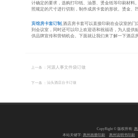
计确定的要求，选购打印纸、油墨、烫金纸等印刷材料
照规定的尺寸进行切割，制作成房卡套的形状。烫金、
宾馆房卡套订制
,酒店房卡套可以直接印刷在会议室的
到会议室，同时还可以印上欢迎语和祝福语，为人提供
供品牌宣传和营销机会。下面就让我们来了解一下酒店
上一条 ：
河源人事文件袋订做
下一条 ：
汕头酒店台卡订做
CopyRight © 版权所有:
惠
本站关键字:
惠州画册印刷
惠州说明书印刷