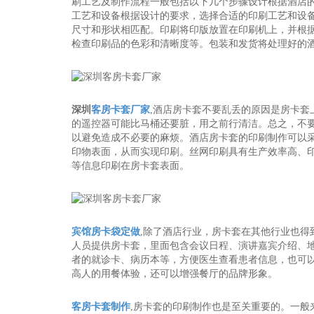
刷工艺及制作流程一般包括以下几个步骤设计根据酒店
工艺和设备根据设计的要求，选择合适的印刷工艺和设
尺寸和形状相匹配。印刷将印版放置在印刷机上，并根
检查印刷品的色彩和清晰度等。包装和发货将处理好的
深圳
客房卡套厂家
,酒店房卡套不要乱丢的原因是房卡
的遥控器可能比马桶还要脏，用之前行清洁。总之，不
以避免造成不必要的麻烦。酒店房卡套的印刷制作可以
印物表面，从而实现印刷。丝网印刷具有生产效率高、
等信息印刷在房卡套表面。
宾馆房卡袋定做
,除了酒店行业，房卡套在其他行业也
人员提供房卡套，里面包含会议日程、演讲嘉宾介绍、
者的就诊卡、病历本等，方便医生查看患者信息，也可
高人的用餐体验，还可以增强餐厅的品牌形象。
客房卡套制作
,房卡套的印刷制作也是至关重要的。一般