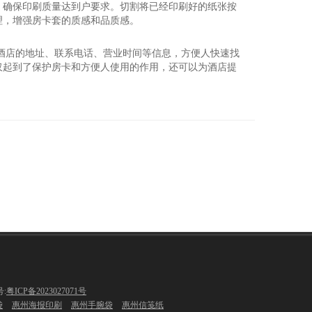
，确保印刷质量达到户要求。切割将已经印刷好的纸张按
理，增强房卡套的质感和品质感。
酒店的地址、联系电话、营业时间等信息，方便人快速找
仅起到了保护房卡和方便人使用的作用，还可以为酒店提
:
粤ICP备2023027071号
袋
惠州海报印刷
惠州手腕袋
惠州信笺纸