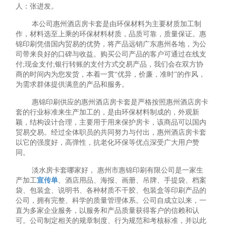
人：张进发。
本公司惠州酒店房卡套是由环保材料为主要材质加工制
作，材料选至上乘的环保材料材质，品质可靠，质量保证。惠
锦印刷凭借国内贸易的优势，将产品远销广东惠州各地，为公
司带来良好的口碑与收益。购买公司产品的客户可通过在线支
付;现金支付;银行转账的支付方式交易产品，我们会在双方协
商的时间内为您发货，本着一贯“优异，价廉，准时”的作风，
为需求群体提供满意的产品和服务。
惠锦印刷供应的惠州酒店房卡套是严格按照惠州酒店房卡
套的行业标准来生产加工的，是由环保材料制成的，外观新
颖，结构设计合理，主要用于用来保护房卡，该商品可以国内
贸易交易。经过全体职员的共同努力与付出，惠州酒店房卡套
以它的强度好，高弹性，抗老化环保等优点深受广大用户赞
同。
淡水房卡套哪家好， 惠州市惠锦印刷有限公司是一家生
产加工
宣传单
、酒店用品、海报、画册、吊牌、手提袋、档案
袋、包装盒、说明书、各种材质不干胶、包装盒等印刷产品的
公司，拥有完整、科学的质量管理体系。公司自成立以来，一
直为多家企业服务，以服务和产品质量获得客户的信赖和认
可。公司制定相关的规章制度、行为规范和考核标准，并以此