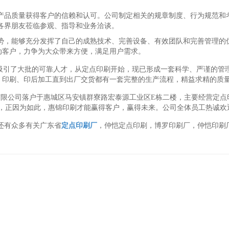
产品质量获得客户的信赖和认可。公司制定相关的规章制度、行为规范和
各界朋友莅临参观、指导和业务洽谈。
势，能够充分发挥了自己的成熟技术、完善设备、有效团队和完善管理的
动客户，力争为大众带来方便，满足用户需求。
，吸引了大批的可靠人才，从定点印刷开始，现已形成一套科学、严谨的管
、印刷、印后加工直到出厂交货都有一套完整的生产流程，精益求精的质
有限公司落户于惠城区马安镇群寮路宏泰源工业区E栋二楼，主要经营定点
节，正因为如此，惠锦印刷才能赢得客户，赢得未来。公司全体员工热诚欢
还有众多有关广东省
定点印刷厂
，仲恺定点印刷，博罗印刷厂，仲恺印刷